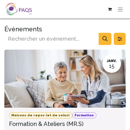
SE RENDRE AU CONTENU
Événements
JANV.
15
Maisons de repos (et de soins)
Formation
Formation & Ateliers (MR.S)