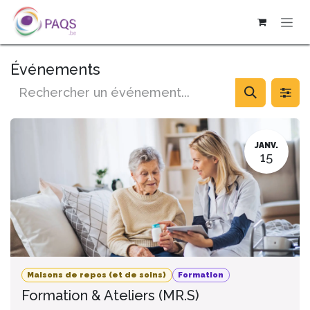
SE RENDRE AU CONTENU
Événements
JANV.
15
Maisons de repos (et de soins)
Formation
Formation & Ateliers (MR.S)