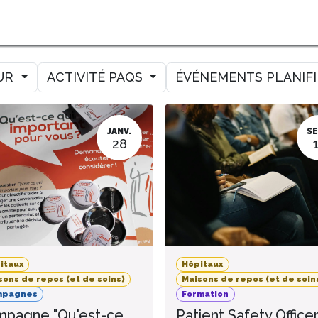
MER
MESURER
AMELIORER
AGENDA
CONTACT
UR
ACTIVITÉ PAQS
ÉVÉNEMENTS PLANIF
JANV.
SE
28
itaux
Hôpitaux
sons de repos (et de soins)
Maisons de repos (et de soin
mpagnes
Formation
pagne "Qu'est-ce
Patient Safety Office