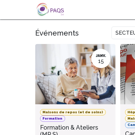
SE RENDRE AU CONTENU
A PROPOS
L'ACTU
FOR
Événements
SECTE
JANV.
15
Maisons de repos (et de soins)
Hôp
Formation
Mai
Ca
Formation & Ateliers
Cam
(MR.S)