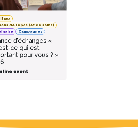
itaux
sons de repos (et de soins)
inaire
Campagnes
nce d'échanges «
est-ce qui est
ortant pour vous ? »
26
nline event