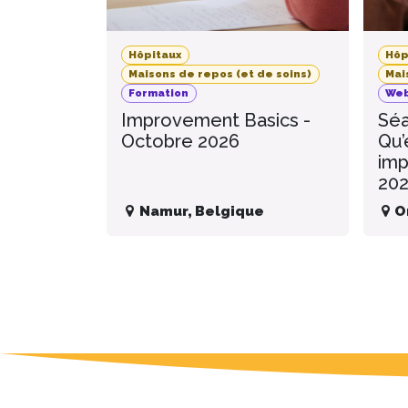
Hôpitaux
Hôp
Maisons de repos (et de soins)
Mai
Formation
Web
Improvement Basics -
Séa
Octobre 2026
Qu’
imp
20
Namur
,
Belgique
O