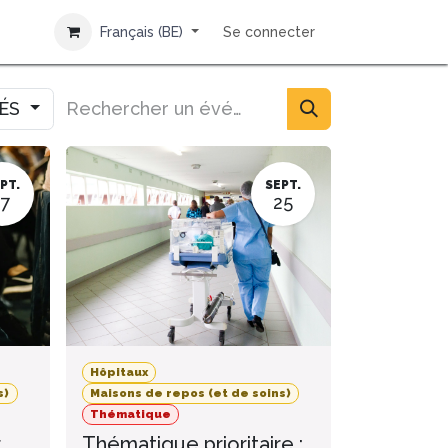
Français (BE)
Se connecter
IÉS
PT.
SEPT.
17
25
Hôpitaux
s)
Maisons de repos (et de soins)
Thématique
r
Thématique prioritaire :