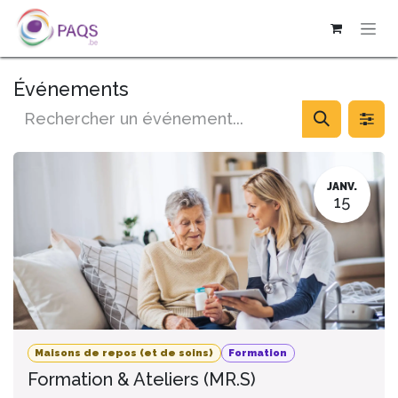
SE RENDRE AU CONTENU
Événements
JANV.
15
Maisons de repos (et de soins)
Formation
Formation & Ateliers (MR.S)