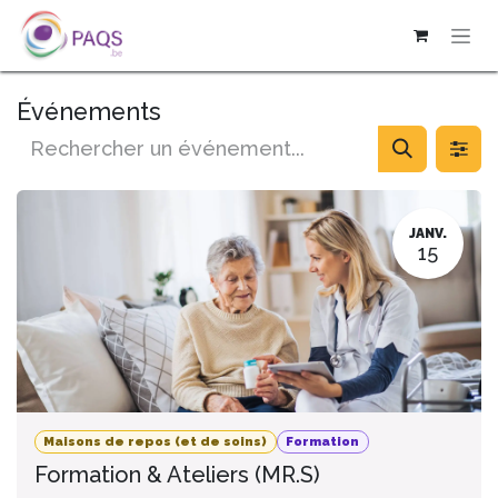
SE RENDRE AU CONTENU
Événements
JANV.
15
Maisons de repos (et de soins)
Formation
Formation & Ateliers (MR.S)