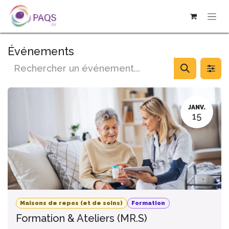
SE RENDRE AU CONTENU
Événements
JANV.
15
Maisons de repos (et de soins)
Formation
Formation & Ateliers (MR.S)