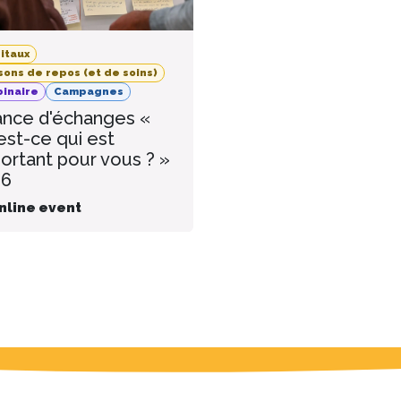
itaux
sons de repos (et de soins)
inaire
Campagnes
nce d'échanges «
est-ce qui est
ortant pour vous ? »
26
nline event