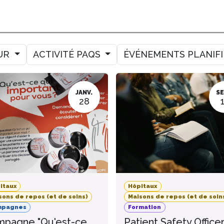
MER
MESURER
AMELIORER
AGENDA
CONTACT
UR
ACTIVITÉ PAQS
ÉVÉNEMENTS PLANIF
JANV.
SE
28
itaux
Hôpitaux
sons de repos (et de soins)
Maisons de repos (et de soin
mpagnes
Formation
pagne "Qu'est-ce
Patient Safety Office