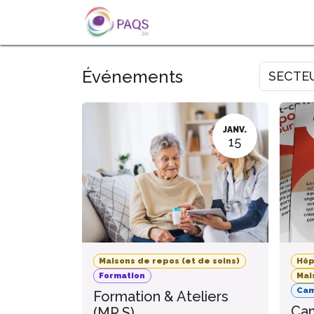
SE RENDRE AU CONTENU
A PROPOS
L'ACTU
FOR
Événements
SECTE
JANV.
15
Maisons de repos (et de soins)
Hôp
Formation
Mai
Ca
Formation & Ateliers
Cam
(MR.S)