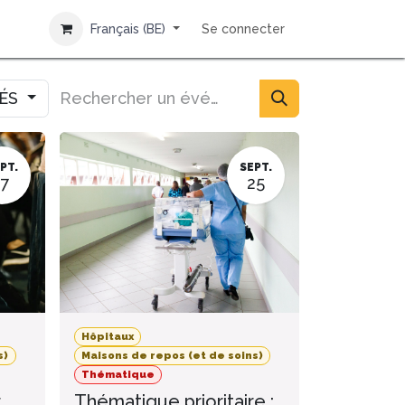
Français (BE)
Se connecter
IÉS
PT.
SEPT.
17
25
Hôpitaux
s)
Maisons de repos (et de soins)
Thématique
r
Thématique prioritaire :