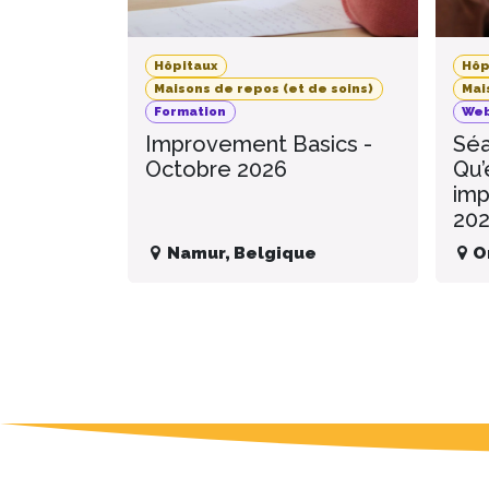
Hôpitaux
Hôp
Maisons de repos (et de soins)
Mai
Formation
Web
Improvement Basics -
Séa
Octobre 2026
Qu’
imp
20
Namur
,
Belgique
O