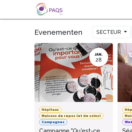
OVERSLAAN NAAR INHOUD
OVER ONS
ACTUALITEIT
Evenementen
SECTEUR
JAN.
28
Hôpitaux
Hôp
Maisons de repos (et de soins)
Mai
Campagnes
Web
Campagne "Qu'est-ce
Séa