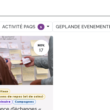
OPLEIDINGEN
INDICATOREN
VERBETEREN
AGENDA
CO
ACTIVITÉ PAQS
GEPLANDE EVENEMEN
1
NOV.
17
itaux
sons de repos (et de soins)
inaire
Campagnes
nce d'échanges «