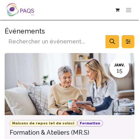
SE RENDRE AU CONTENU
Événements
JANV.
15
Maisons de repos (et de soins)
Formation
Formation & Ateliers (MR.S)