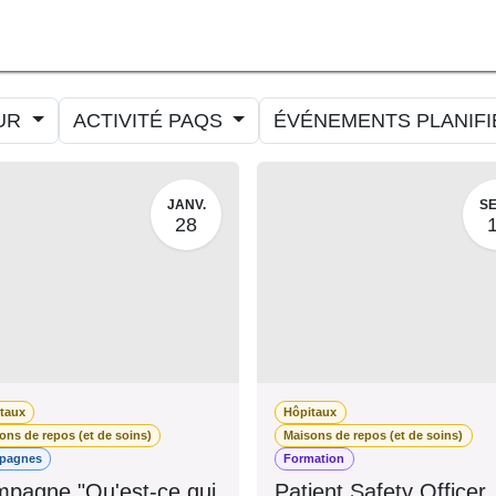
ORMER
MESURER
AMELIORER
AGENDA
CONTACT
UR
ACTIVITÉ PAQS
ÉVÉNEMENTS PLANIF
JANV.
SE
28
itaux
Hôpitaux
sons de repos (et de soins)
Maisons de repos (et de soin
mpagnes
Formation
pagne "Qu'est-ce
Patient Safety Office