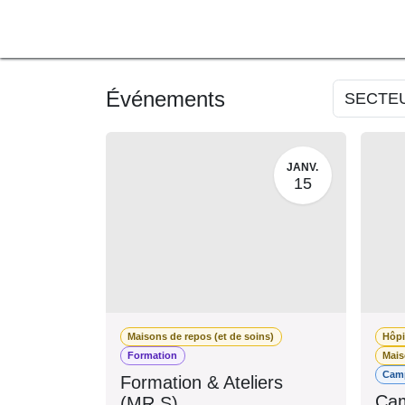
SE RENDRE AU CONTENU
A PROPOS
L'ACTU
F
Événements
SECTE
JANV.
15
Maisons de repos (et de soins)
Hôp
Formation
Mai
Ca
Formation & Ateliers
Cam
(MR.S)