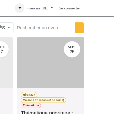
Français (BE)
Se connecter
IÉS
PT.
SEPT.
17
25
Hôpitaux
s)
Maisons de repos (et de soins)
Thématique
r
Thématique prioritaire :