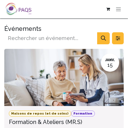
SE RENDRE AU CONTENU
Événements
JANV.
15
Maisons de repos (et de soins)
Formation
Formation & Ateliers (MR.S)