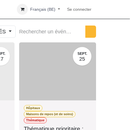
Français (BE)
Se connecter
IÉS
PT.
SEPT.
17
25
Hôpitaux
s)
Maisons de repos (et de soins)
Thématique
r
Thématique prioritaire :