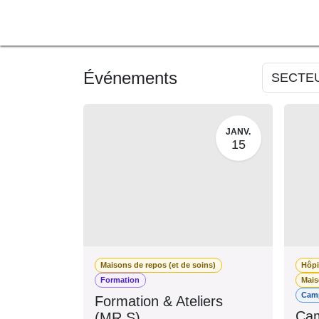
SE RENDRE AU CONTENU
A PROPOS
L'ACTU
F
Événements
SECTE
JANV.
15
Maisons de repos (et de soins)
Hôp
Formation
Mai
Ca
Formation & Ateliers
Cam
(MR.S)