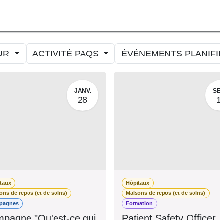
ORMER
MESURER
AMELIORER
AGENDA
CONTACT
UR
ACTIVITÉ PAQS
ÉVÉNEMENTS PLANIF
JANV.
SE
28
itaux
Hôpitaux
sons de repos (et de soins)
Maisons de repos (et de soin
mpagnes
Formation
pagne "Qu'est-ce
Patient Safety Office