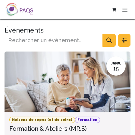
SE RENDRE AU CONTENU
Événements
JANV.
15
Maisons de repos (et de soins)
Formation
Formation & Ateliers (MR.S)