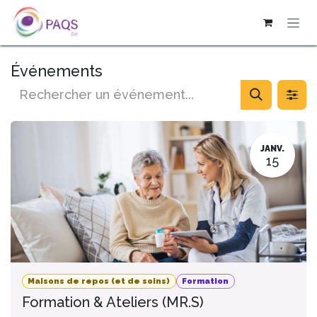
SE RENDRE AU CONTENU
Événements
JANV.
15
Maisons de repos (et de soins)
Formation
Formation & Ateliers (MR.S)