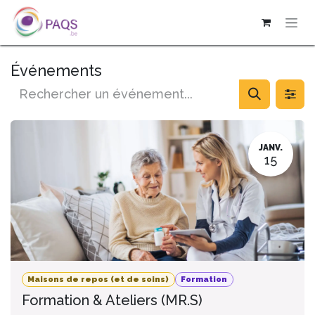
SE RENDRE AU CONTENU
Événements
JANV.
15
Maisons de repos (et de soins)
Formation
Formation & Ateliers (MR.S)