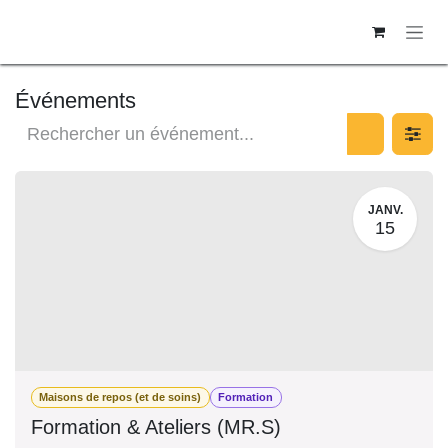
SE RENDRE AU CONTENU
Événements
JANV.
15
Maisons de repos (et de soins)
Formation
Formation & Ateliers (MR.S)