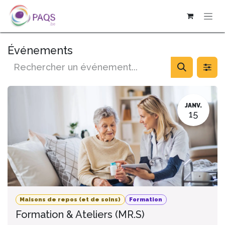
SE RENDRE AU CONTENU
Événements
JANV.
15
Maisons de repos (et de soins)
Formation
Formation & Ateliers (MR.S)