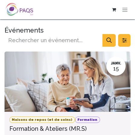
SE RENDRE AU CONTENU
Événements
JANV.
15
Maisons de repos (et de soins)
Formation
Formation & Ateliers (MR.S)