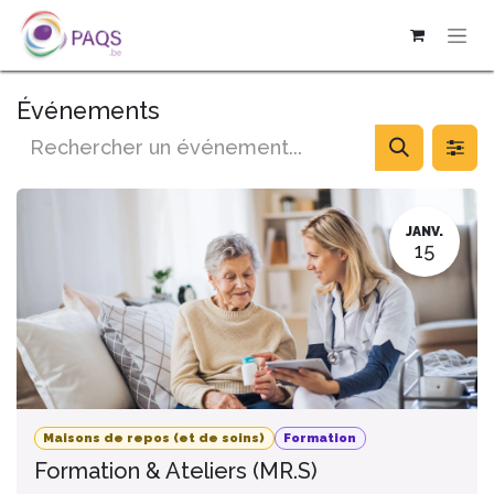
SE RENDRE AU CONTENU
Événements
JANV.
15
Maisons de repos (et de soins)
Formation
Formation & Ateliers (MR.S)