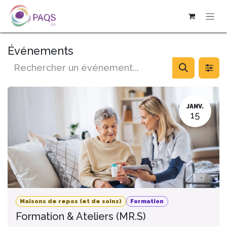
SE RENDRE AU CONTENU
Événements
JANV.
15
Maisons de repos (et de soins)
Formation
Formation & Ateliers (MR.S)