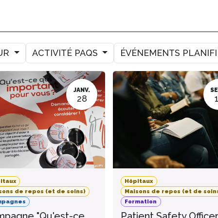
MER
MESURER
AMELIORER
AGENDA
CONTACT
UR
ACTIVITÉ PAQS
ÉVÉNEMENTS PLANIF
JANV.
SE
28
itaux
Hôpitaux
sons de repos (et de soins)
Maisons de repos (et de soin
mpagnes
Formation
pagne "Qu'est-ce
Patient Safety Office