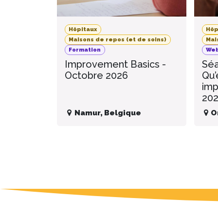
Hôpitaux
Hôp
Maisons de repos (et de soins)
Mai
Formation
Web
Improvement Basics -
Séa
Octobre 2026
Qu’
imp
20
Namur
,
Belgique
O