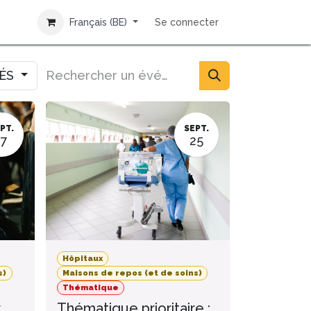
Français (BE)
Se connecter
IÉS
PT.
SEPT.
17
25
Hôpitaux
s)
Maisons de repos (et de soins)
Thématique
r
Thématique prioritaire :