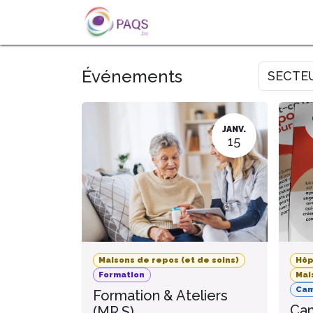
SE RENDRE AU CONTENU
A PROPOS
L'ACTU
FOR
Événements
SECTE
JANV.
15
Maisons de repos (et de soins)
Hôp
Formation
Mai
Ca
Formation & Ateliers
Cam
(MR.S)