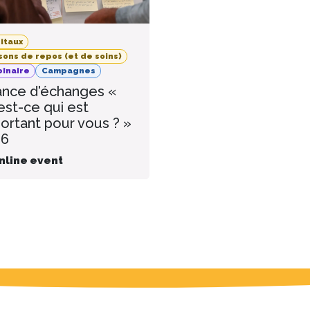
itaux
sons de repos (et de soins)
inaire
Campagnes
nce d'échanges «
est-ce qui est
ortant pour vous ? »
26
nline event