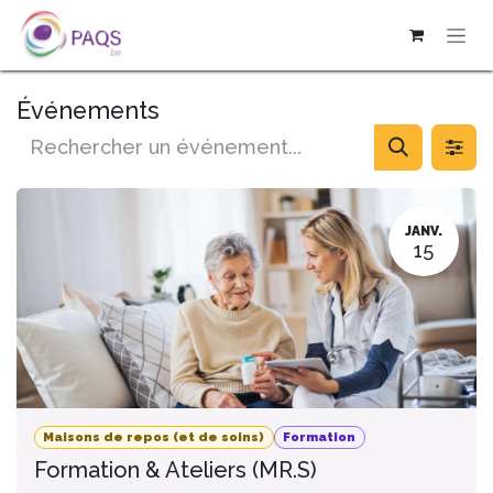
SE RENDRE AU CONTENU
Événements
JANV.
15
Maisons de repos (et de soins)
Formation
Formation & Ateliers (MR.S)