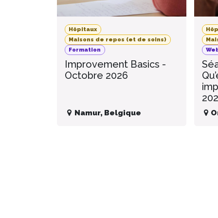
Hôpitaux
Hôp
Maisons de repos (et de soins)
Mai
Formation
Web
Improvement Basics -
Séa
Octobre 2026
Qu’
imp
20
Namur
,
Belgique
O