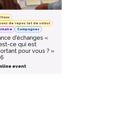
itaux
sons de repos (et de soins)
inaire
Campagnes
nce d'échanges «
est-ce qui est
ortant pour vous ? »
26
nline event