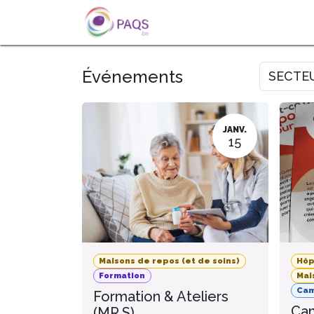
SE RENDRE AU CONTENU
A PROPOS
L'ACTU
FOR
Événements
SECTE
JANV.
15
Maisons de repos (et de soins)
Hôp
Formation
Mai
Ca
Formation & Ateliers
Cam
(MR.S)