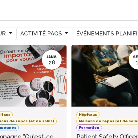
MER
MESURER
AMELIORER
AGENDA
CONTACT
UR
ACTIVITÉ PAQS
ÉVÉNEMENTS PLANIF
JANV.
SE
28
itaux
Hôpitaux
sons de repos (et de soins)
Maisons de repos (et de soin
mpagnes
Formation
pagne "Qu'est-ce
Patient Safety Office