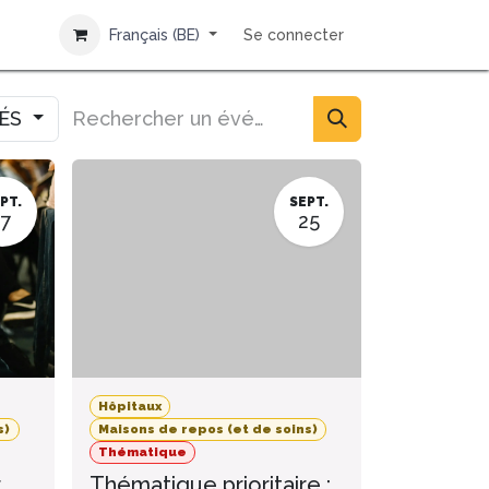
Français (BE)
Se connecter
IÉS
PT.
SEPT.
17
25
Hôpitaux
s)
Maisons de repos (et de soins)
Thématique
r
Thématique prioritaire :