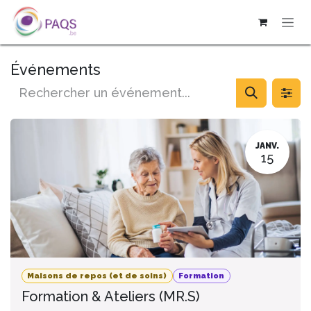
SE RENDRE AU CONTENU
Événements
JANV.
15
Maisons de repos (et de soins)
Formation
Formation & Ateliers (MR.S)