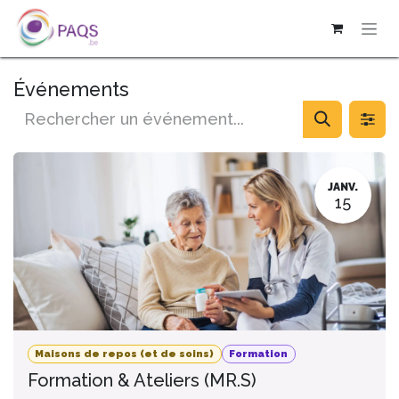
SE RENDRE AU CONTENU
Événements
JANV.
15
Maisons de repos (et de soins)
Formation
Formation & Ateliers (MR.S)