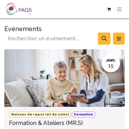
SE RENDRE AU CONTENU
Événements
JANV.
15
Maisons de repos (et de soins)
Formation
Formation & Ateliers (MR.S)