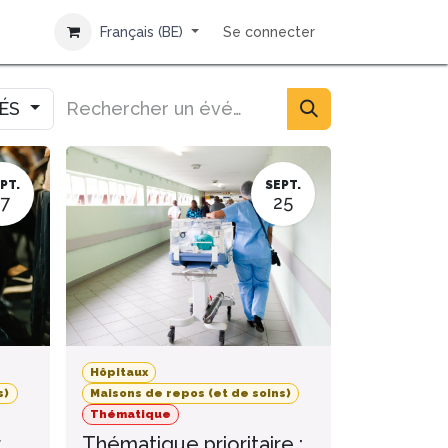
Français (BE)
Se connecter
IÉS
PT.
SEPT.
17
25
Hôpitaux
s)
Maisons de repos (et de soins)
Thématique
r
Thématique prioritaire :