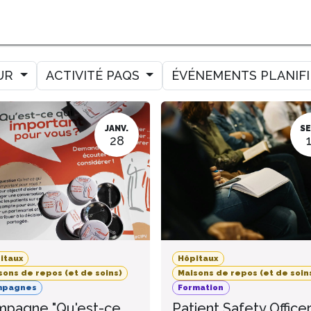
MER
MESURER
AMELIORER
AGENDA
CONTACT
UR
ACTIVITÉ PAQS
ÉVÉNEMENTS PLANIF
JANV.
SE
28
itaux
Hôpitaux
sons de repos (et de soins)
Maisons de repos (et de soin
mpagnes
Formation
pagne "Qu'est-ce
Patient Safety Office