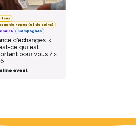
itaux
sons de repos (et de soins)
inaire
Campagnes
nce d'échanges «
est-ce qui est
ortant pour vous ? »
26
nline event