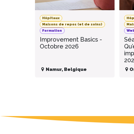
Hôpitaux
Hôp
Maisons de repos (et de soins)
Mai
Formation
Web
Improvement Basics -
Séa
Octobre 2026
Qu’
imp
20
Namur
,
Belgique
O