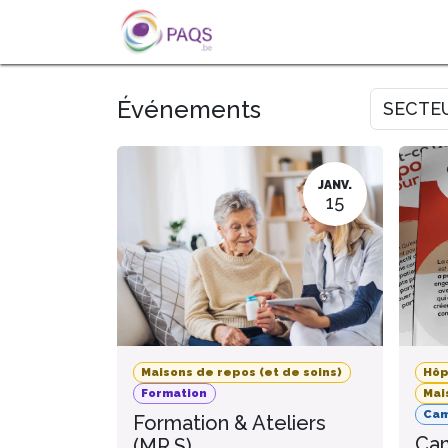
SE RENDRE AU CONTENU
A PROPOS
L'ACTU
FOR
Événements
SECTE
JANV.
15
Maisons de repos (et de soins)
Hôp
Formation
Mai
Ca
Formation & Ateliers
Cam
(MR.S)