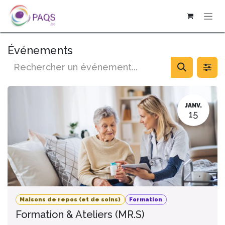
SE RENDRE AU CONTENU
Événements
JANV.
15
Maisons de repos (et de soins)
Formation
Formation & Ateliers (MR.S)