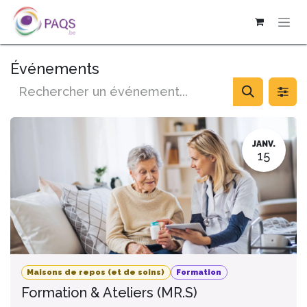
SE RENDRE AU CONTENU
Événements
JANV.
15
Maisons de repos (et de soins)
Formation
Formation & Ateliers (MR.S)