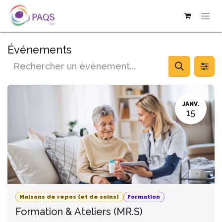
SE RENDRE AU CONTENU
Événements
JANV.
15
Maisons de repos (et de soins)
Formation
Formation & Ateliers (MR.S)