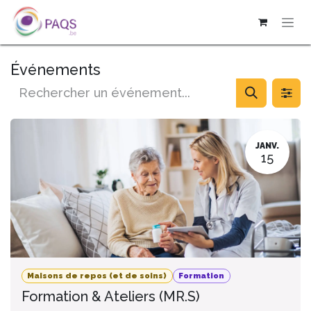
SE RENDRE AU CONTENU
Événements
JANV.
15
Maisons de repos (et de soins)
Formation
Formation & Ateliers (MR.S)