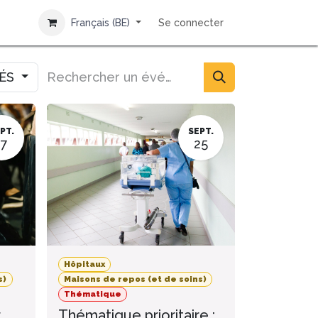
Français (BE)
Se connecter
IÉS
PT.
SEPT.
17
25
Hôpitaux
s)
Maisons de repos (et de soins)
Thématique
r
Thématique prioritaire :