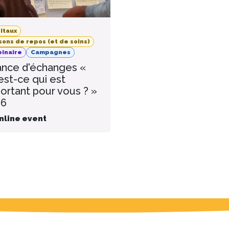
itaux
sons de repos (et de soins)
inaire
Campagnes
nce d'échanges «
est-ce qui est
ortant pour vous ? »
26
nline event