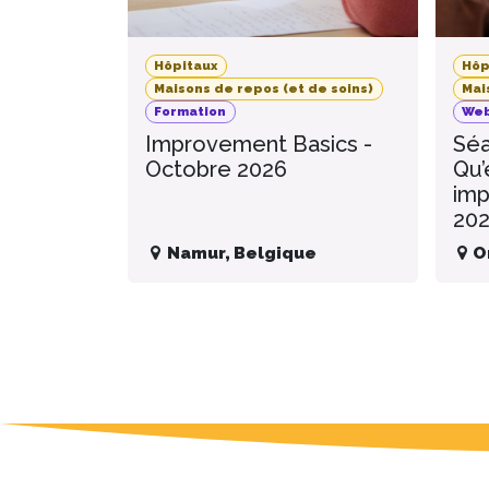
Hôpitaux
Hôp
Maisons de repos (et de soins)
Mai
Formation
Web
Improvement Basics -
Séa
Octobre 2026
Qu’
imp
20
Namur
,
Belgique
O