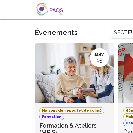
SE RENDRE AU CONTENU
A PROPOS
L'ACTU
FOR
Événements
SECTE
JANV.
15
Maisons de repos (et de soins)
Hôp
Formation
Mai
Ca
Formation & Ateliers
Cam
(MR.S)