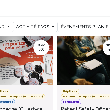
MER
MESURER
AMELIORER
AGENDA
CONTACT
UR
ACTIVITÉ PAQS
ÉVÉNEMENTS PLANIF
JANV.
SE
28
itaux
Hôpitaux
sons de repos (et de soins)
Maisons de repos (et de soin
mpagnes
Formation
pagne "Qu'est-ce
Patient Safety Office