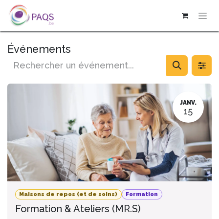
SE RENDRE AU CONTENU
Événements
JANV.
15
Maisons de repos (et de soins)
Formation
Formation & Ateliers (MR.S)