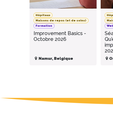
Hôpitaux
Hôp
Maisons de repos (et de soins)
Mai
Formation
Web
Improvement Basics -
Séa
Octobre 2026
Qu’
imp
20
Namur
,
Belgique
O