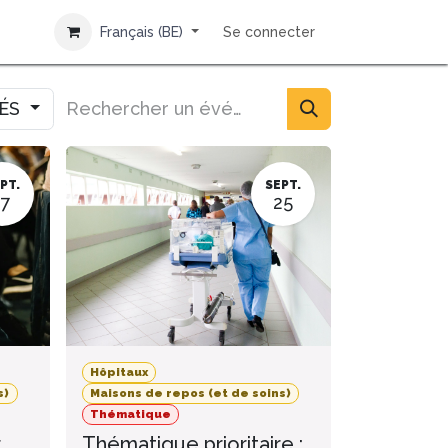
Français (BE)
Se connecter
IÉS
PT.
SEPT.
17
25
Hôpitaux
s)
Maisons de repos (et de soins)
Thématique
r
Thématique prioritaire :