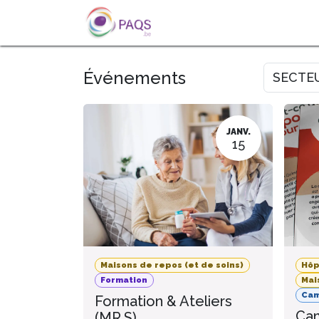
SE RENDRE AU CONTENU
A PROPOS
L'ACTU
FOR
Événements
SECTE
JANV.
15
Maisons de repos (et de soins)
Hôp
Formation
Mai
Ca
Formation & Ateliers
Cam
(MR.S)