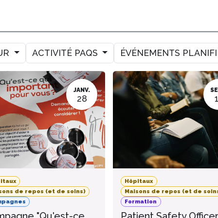
MER
MESURER
AMELIORER
AGENDA
CONTACT
UR
ACTIVITÉ PAQS
ÉVÉNEMENTS PLANIF
JANV.
SE
28
itaux
Hôpitaux
sons de repos (et de soins)
Maisons de repos (et de soin
mpagnes
Formation
pagne "Qu'est-ce
Patient Safety Office