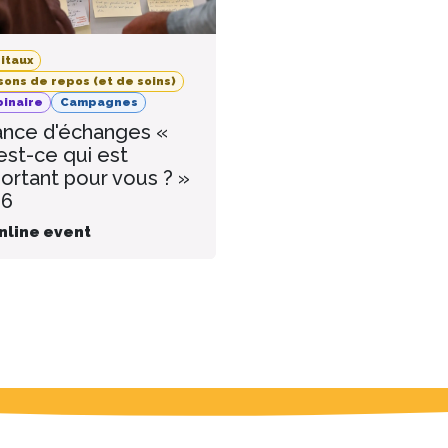
itaux
sons de repos (et de soins)
inaire
Campagnes
nce d'échanges «
est-ce qui est
ortant pour vous ? »
26
nline event