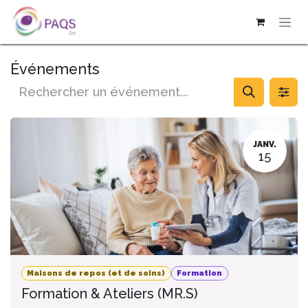
SE RENDRE AU CONTENU
Événements
JANV.
15
Maisons de repos (et de soins)
Formation
Formation & Ateliers (MR.S)