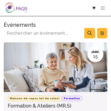
SE RENDRE AU CONTENU
Événements
JANV.
15
Maisons de repos (et de soins)
Formation
Formation & Ateliers (MR.S)