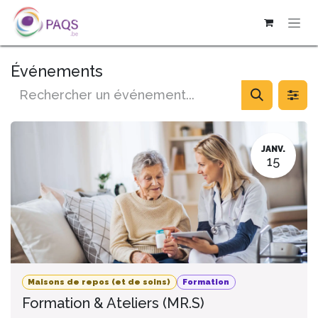
SE RENDRE AU CONTENU
Événements
JANV.
15
Maisons de repos (et de soins)
Formation
Formation & Ateliers (MR.S)