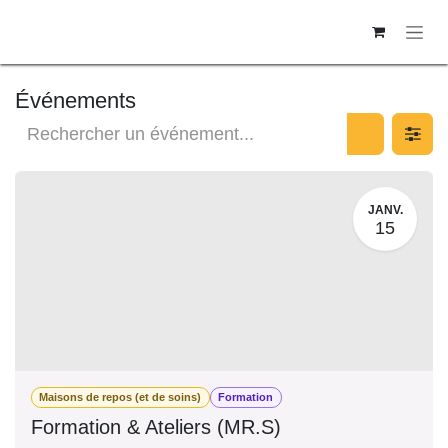
SE RENDRE AU CONTENU
Événements
JANV.
15
Maisons de repos (et de soins)
Formation
Formation & Ateliers (MR.S)