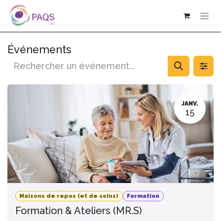
SE RENDRE AU CONTENU
Événements
JANV.
15
Maisons de repos (et de soins)
Formation
Formation & Ateliers (MR.S)