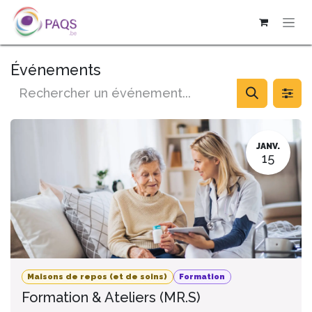
SE RENDRE AU CONTENU
Événements
JANV.
15
Maisons de repos (et de soins)
Formation
Formation & Ateliers (MR.S)