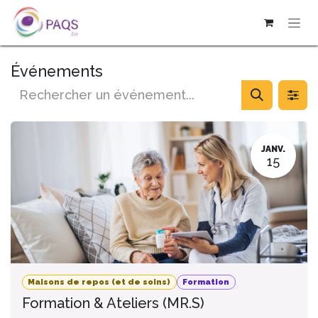
SE RENDRE AU CONTENU
Événements
JANV.
15
Maisons de repos (et de soins)
Formation
Formation & Ateliers (MR.S)