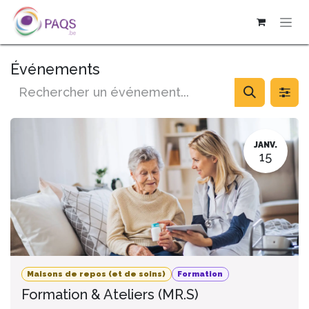
SE RENDRE AU CONTENU
Événements
JANV.
15
Maisons de repos (et de soins)
Formation
Formation & Ateliers (MR.S)