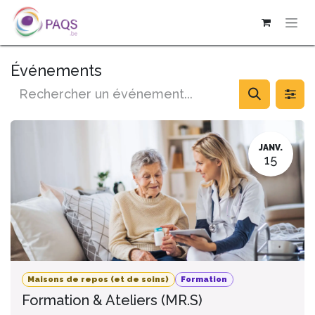
SE RENDRE AU CONTENU
Événements
JANV.
15
Maisons de repos (et de soins)
Formation
Formation & Ateliers (MR.S)