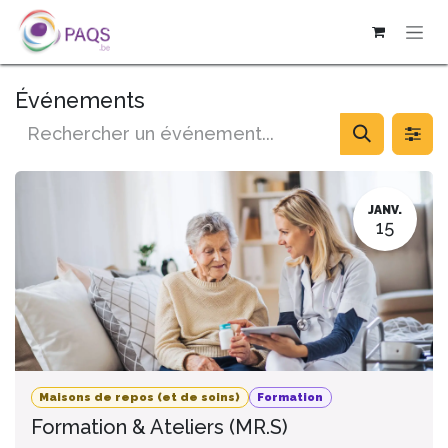
SE RENDRE AU CONTENU
Événements
JANV.
15
Maisons de repos (et de soins)
Formation
Formation & Ateliers (MR.S)